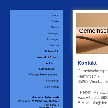
Home
Praxis
Galerie
Gemeinscha
Leistungen
Impfungen
Über uns
Patienteninfo
Kontakt / Anfahrt
Kontakt
Anfahrt
Sprechzeiten
Gemeinschaftsprax
Wichtige Telefonnummern
Flemingstr. 7
Impressum
65203 Wiesbade
Datenschutz
Telefon: +49 611
Fax: +49 611 69
Gemeinschaftspraxis
Dres. med.
V. Michalski / G.Demir
E-Mail: info@dem
Flemingstr. 7