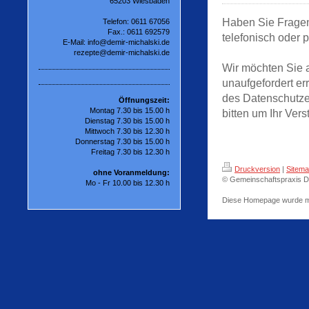
65203 Wiesbaden
Haben Sie Frage
Telefon: 0611 67056
Fax.: 0611 692579
telefonisch oder p
E-Mail: info@demir-michalski.de
rezepte@demir-michalski.de
Wir möchten Sie a
unaufgefordert er
des Datenschutzes
Öffnungszeit:
Montag 7.30 bis 15.00 h
bitten um Ihr Vers
Dienstag 7.30 bis 15.00 h
Mittwoch 7.30 bis 12.30 h
Donnerstag 7.30 bis 15.00 h
Freitag 7.30 bis 12.30 h
Druckversion
|
Sitem
ohne Voranmeldung:
© Gemeinschaftspraxis Dr
Mo - Fr 10.00 bis 12.30 h
Diese Homepage wurde m