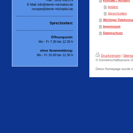
Fax.: 0611 692579
Kontakt / Anfahrt
E-Mail: info@demir-michalski.de
Anfahrt
rezepte@demir-michalski.de
Sprechzeiten
Wichtige Telefon
Sprechzeiten:
Impressum
Datenschutz
Öffnungszeit:
Mo - Fr 7.30 bis 12.30 h
ohne Voranmeldung:
Mo - Fr 10.00 bis 12.30 h
Druckversion
|
Sitem
© Gemeinschaftspraxis Dr
Diese Homepage wurde m