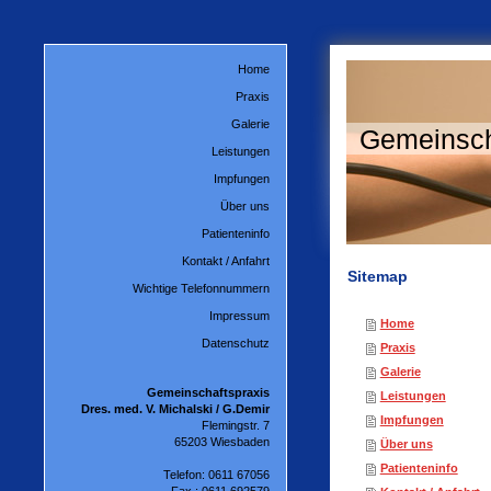
Home
Praxis
Galerie
Gemeinscha
Leistungen
Impfungen
Über uns
Patienteninfo
Kontakt / Anfahrt
Sitemap
Wichtige Telefonnummern
Impressum
Home
Datenschutz
Praxis
Galerie
Gemeinschaftspraxis
Leistungen
Dres. med.
V. Michalski / G.Demir
Impfungen
Flemingstr. 7
65203 Wiesbaden
Über uns
Patienteninfo
Telefon: 0611 67056